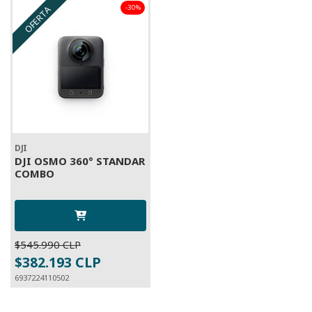
-30%
OFERTA
DJI
DJI OSMO 360° STANDAR
COMBO
$545.990 CLP
$382.193 CLP
6937224110502