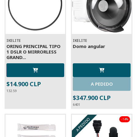
IKELITE
IKELITE
ORING PRINCIPAL TIPO
Domo angular
1 DSLR O MIRRORLESS
GRAND...
$14.900 CLP
A PEDIDO
132.59
$347.900 CLP
6401
A PEDIDO
-14%
OFERTA