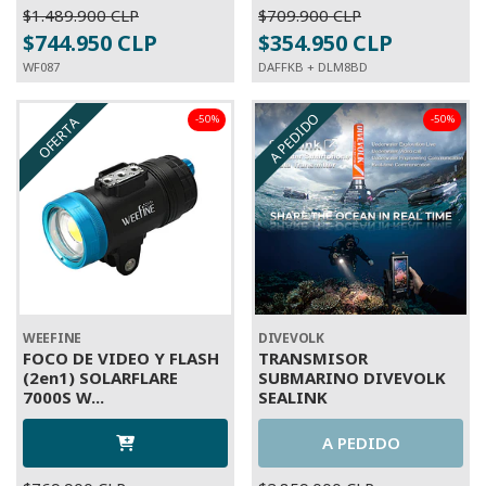
$1.489.900 CLP
$709.900 CLP
$744.950 CLP
$354.950 CLP
WF087
DAFFKB + DLM8BD
A PEDIDO
-50%
-50%
OFERTA
OFERTA
WEEFINE
DIVEVOLK
FOCO DE VIDEO Y FLASH
TRANSMISOR
(2en1) SOLARFLARE
SUBMARINO DIVEVOLK
7000S W...
SEALINK
A PEDIDO