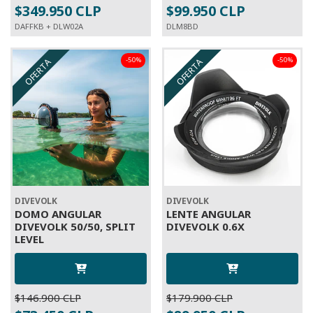
$349.950 CLP
$99.950 CLP
DAFFKB + DLW02A
DLM8BD
-50%
-50%
OFERTA
OFERTA
DIVEVOLK
DIVEVOLK
DOMO ANGULAR
LENTE ANGULAR
DIVEVOLK 50/50, SPLIT
DIVEVOLK 0.6X
LEVEL
$146.900 CLP
$179.900 CLP