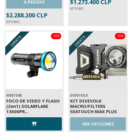
$1.273.400 CLP
A PEDIDO
KIT01MS
$2.288.200 CLP
KIT02MS
-50%
-50%
OFERTA
OFERTA
WEEFINE
DIVEVOLK
FOCO DE VIDEO Y FLASH
KIT DIVEVOLK
(2en1) SOLARFLARE
MACRO/FILTERS
13000PR...
SEATOUCH MAX PLUS
VER OPCIONES