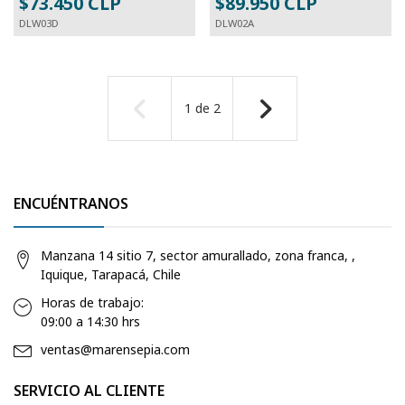
$73.450 CLP
$89.950 CLP
DLW03D
DLW02A
1
de
2
ENCUÉNTRANOS
Manzana 14 sitio 7, sector amurallado, zona franca, ,
Iquique, Tarapacá, Chile
Horas de trabajo:
09:00 a 14:30 hrs
ventas@marensepia.com
SERVICIO AL CLIENTE