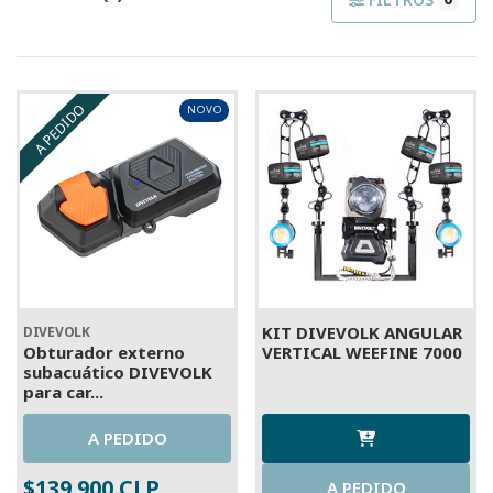
A PEDIDO
NOVO
KIT DIVEVOLK ANGULAR
DIVEVOLK
Obturador externo
VERTICAL WEEFINE 7000
subacuático DIVEVOLK
para car...
A PEDIDO
$139.900 CLP
A PEDIDO