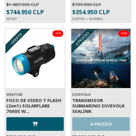
$1.489.900 CLP
$709.900 CLP
$744.950 CLP
$354.950 CLP
WF087
DAFFKB + DLM8BD
A PEDIDO
-50%
-50%
OFERTA
OFERTA
WEEFINE
DIVEVOLK
FOCO DE VIDEO Y FLASH
TRANSMISOR
(2en1) SOLARFLARE
SUBMARINO DIVEVOLK
7000S W...
SEALINK
A PEDIDO