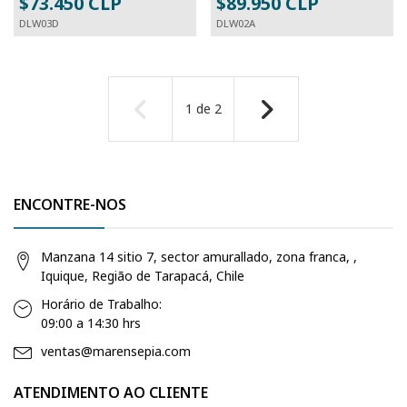
$73.450 CLP
$89.950 CLP
DLW03D
DLW02A
1
de
2
ENCONTRE-NOS
Manzana 14 sitio 7, sector amurallado, zona franca, ,
Iquique, Região de Tarapacá, Chile
Horário de Trabalho:
09:00 a 14:30 hrs
ventas@marensepia.com
ATENDIMENTO AO CLIENTE