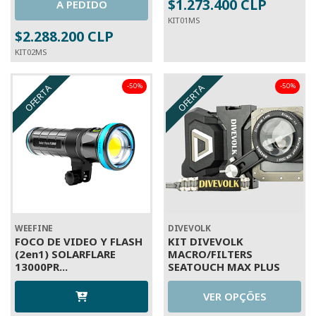
$1.273.400 CLP
A PEDIDO
KIT01MS
$2.288.200 CLP
KIT02MS
-50%
-50%
OFERTA
OFERTA
WEEFINE
DIVEVOLK
FOCO DE VIDEO Y FLASH
KIT DIVEVOLK
(2en1) SOLARFLARE
MACRO/FILTERS
13000PR...
SEATOUCH MAX PLUS
VER OPÇÕES