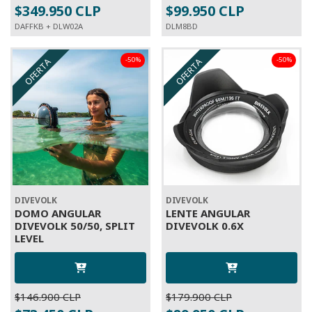
$349.950 CLP
$99.950 CLP
DAFFKB + DLW02A
DLM8BD
-50%
-50%
OFERTA
OFERTA
DIVEVOLK
DIVEVOLK
DOMO ANGULAR
LENTE ANGULAR
DIVEVOLK 50/50, SPLIT
DIVEVOLK 0.6X
LEVEL
$146.900 CLP
$179.900 CLP