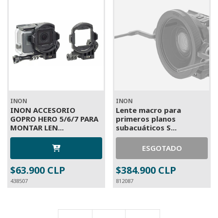
INON
INON
INON ACCESORIO
Lente macro para
GOPRO HERO 5/6/7 PARA
primeros planos
MONTAR LEN...
subacuáticos S...
ESGOTADO
$63.900 CLP
$384.900 CLP
438507
812087