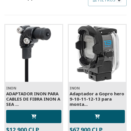
INON
INON
ADAPTADOR INON PARA
Adaptador a Gopro hero
CABLES DE FIBRA INON A
9-10-11-12-13 para
SEA ...
monta...
$12.900 CLP
$67.900 CLP