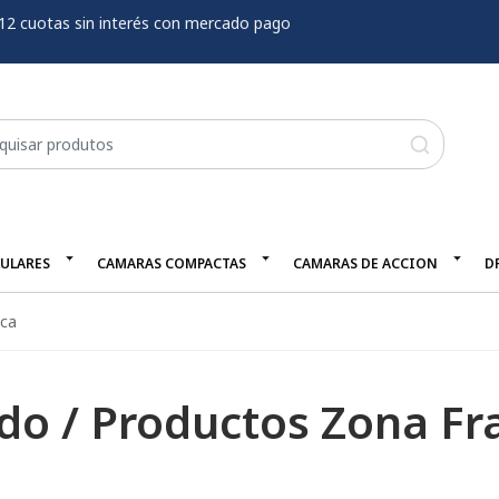
12 cuotas sin interés con mercado pago
LULARES
CAMARAS COMPACTAS
CAMARAS DE ACCION
D
nca
do / Productos Zona Fr