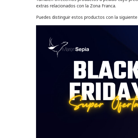
extras relacionados con la Zona Franca.
Puedes distinguir estos productos con la siguiente