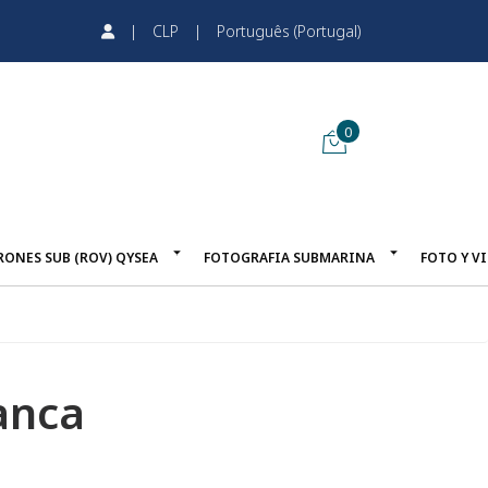
|
CLP
|
Português (Portugal)
0
RONES SUB (ROV) QYSEA
FOTOGRAFIA SUBMARINA
FOTO Y V
anca