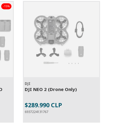
-15%
DJI
O
DJI NEO 2 (Drone Only)
$289.990 CLP
ESGOTADO
6937224131767