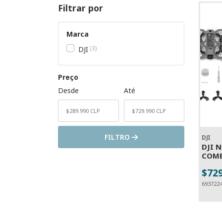
Filtrar por
Marca
3
DJI
Preço
Desde
Até
FILTRO
DJI
DJI 
COM
$72
-
693722