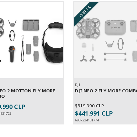
OFERTA
DJI
NEO 2 MOTION FLY MORE
DJI NEO 2 FLY MORE COMB
BO
9.990 CLP
$519.990 CLP
ESGOTADO
+
$441.991 CLP
4131729
6937224131774