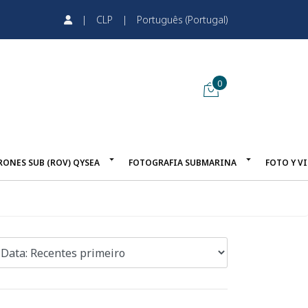
|
CLP
|
Português (Portugal)
0
RONES SUB (ROV) QYSEA
FOTOGRAFIA SUBMARINA
FOTO Y V