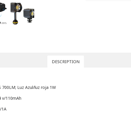
DESCRIPTION
S 700LM; Luz Azul/luz roja 1W
7,4 v/110mAh
C/1A