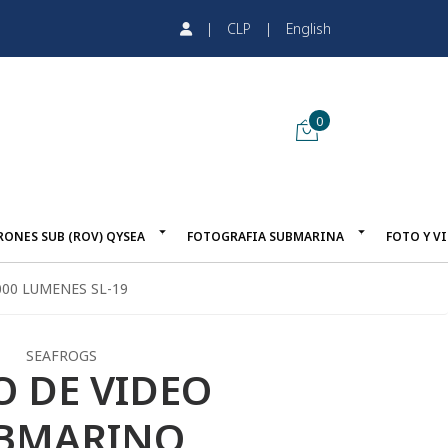
|
CLP
|
English
0
RONES SUB (ROV) QYSEA
FOTOGRAFIA SUBMARINA
FOTO Y V
00 LUMENES SL-19
SEAFROGS
O DE VIDEO
BMARINO