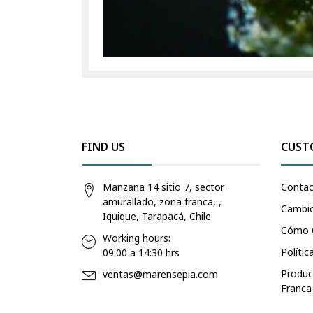
FIND US
CUST
Manzana 14 sitio 7, sector
Conta
amurallado, zona franca, ,
Cambio
Iquique, Tarapacá, Chile
Cómo 
Working hours:
Polític
09:00 a 14:30 hrs
Produc
ventas@marensepia.com
Franca