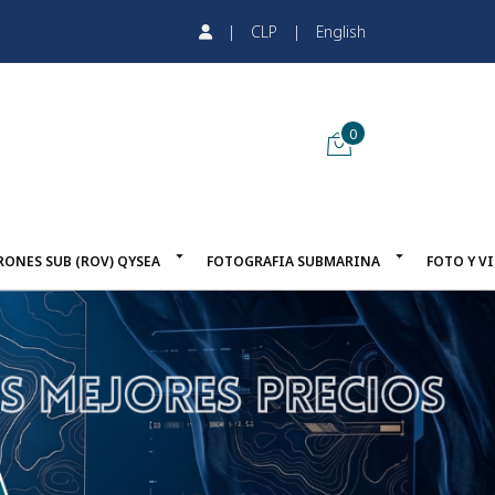
|
CLP
|
English
0
RONES SUB (ROV) QYSEA
FOTOGRAFIA SUBMARINA
FOTO Y V