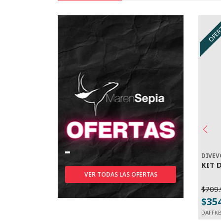
OFE
DIVEV
KIT 
VER TODAS LAS OFERTAS
$709.
$35
DAFFK