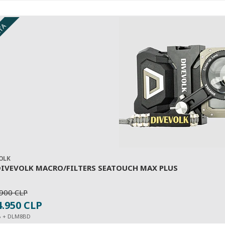
RTA
OLK
DIVEVOLK MACRO/FILTERS SEATOUCH MAX PLUS
900 CLP
VIEW OPTIONS
4.950 CLP
B + DLM8BD