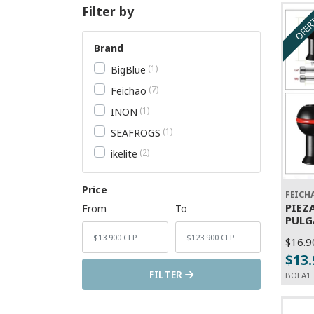
Filter by
OFER
Brand
1
BigBlue
7
Feichao
1
INON
1
SEAFROGS
2
ikelite
Price
FEICH
PIEZ
From
To
PULG
$16.9
-
$13
FILTER
BOLA1