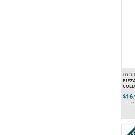
FEICH
PIEZ
COLD
$16
-
KF3032
OFER