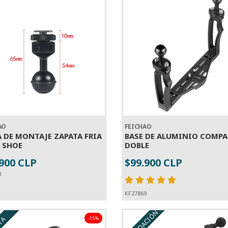
AO
FEICHAO
A DE MONTAJE ZAPATA FRIA
BASE DE ALUMINIO COMPA
 SHOE
DOBLE
.900 CLP
$99.900 CLP
+
-
+
3
KF27869
LIQUIDACIÓN
-15%
TA