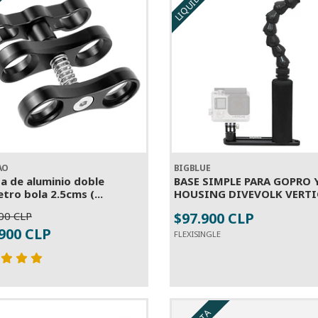
AO
BIGBLUE
a de aluminio doble
BASE SIMPLE PARA GOPRO 
tro bola 2.5cms (...
HOUSING DIVEVOLK VERTI
00 CLP
$97.900 CLP
+
-
+
.900 CLP
FLEXISINGLE