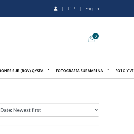
|
CLP
|
English
0
RONES SUB (ROV) QYSEA
FOTOGRAFIA SUBMARINA
FOTO Y V