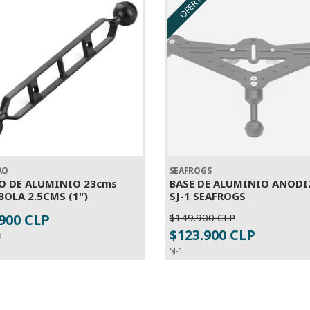
OFERTA
AO
SEAFROGS
O DE ALUMINIO 23cms
BASE DE ALUMINIO ANOD
BOLA 2.5CMS (1")
SJ-1 SEAFROGS
.900 CLP
$149.900 CLP
SOLD OUT
+
$123.900 CLP
3
SJ-1