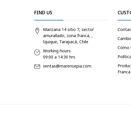
FIND US
CUST
Manzana 14 sitio 7, sector
Conta
amurallado, zona franca, ,
Cambio
Iquique, Tarapacá, Chile
Cómo 
Working hours:
Polític
09:00 a 14:30 hrs
Produc
ventas@marensepia.com
Franca