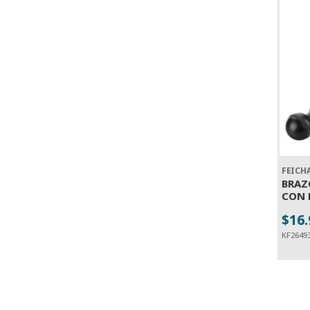
FEICH
BRAZ
CON 
$16
-
KF2649