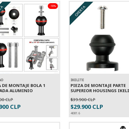
-18%
TA
OFERTA
AO
IKELITE
A DE MONTAJE BOLA 1
PIEZA DE MONTAJE PARTE
ADA ALUMINIO
SUPERIOR HOUSINGS IKELIT
00 CLP
$39.900 CLP
+
-
+
.900 CLP
$29.900 CLP
4081.6