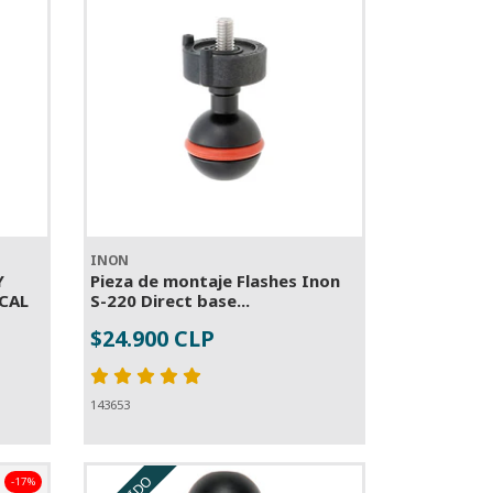
INON
Y
Pieza de montaje Flashes Inon
CAL
S-220 Direct base...
$24.900 CLP
-
+
143653
-17%