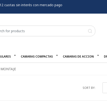
12 cuotas sin interés con mercado pago
LULARES
CAMARAS COMPACTAS
CAMARAS DE ACCION
D
E MONTAJE
SORT BY: