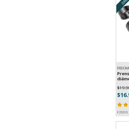
FEICH
Prens
diáme
$19.9
-
$16
F29310