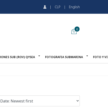
|
CLP
|
English
0
RONES SUB (ROV) QYSEA
FOTOGRAFIA SUBMARINA
FOTO Y V