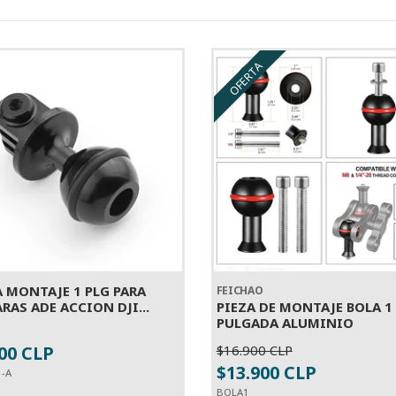
OFERTA
A MONTAJE 1 PLG PARA
FEICHAO
RAS ADE ACCION DJI...
PIEZA DE MONTAJE BOLA 1
PULGADA ALUMINIO
00 CLP
$16.900 CLP
+
-
+
$13.900 CLP
1-A
BOLA1