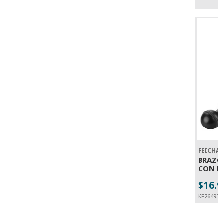
FEICH
BRAZ
CON 
$16
-
KF2649