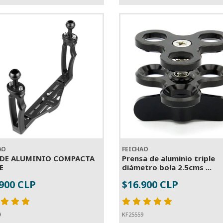
AO
FEICHAO
 DE ALUMINIO COMPACTA
Prensa de aluminio triple
E
diámetro bola 2.5cms ...
.900 CLP
$16.900 CLP
+
-
+
9
KF25559