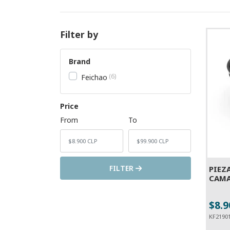
Filter by
Brand
6
Feichao
Price
From
To
FILTER
PIEZ
CAMA
$8.9
-
KF2190