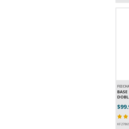
FEICH
BASE
DOBL
$99
-
KF2786