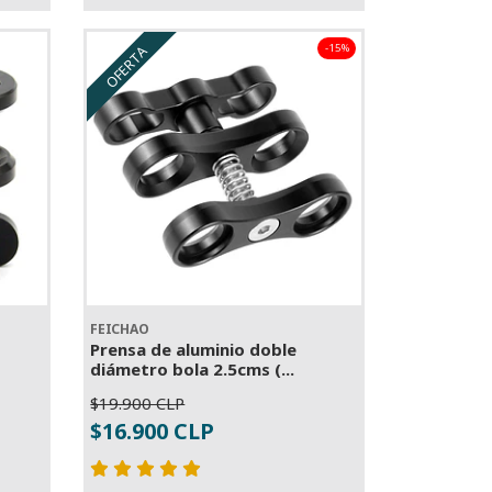
-15%
OFERTA
FEICHAO
Prensa de aluminio doble
diámetro bola 2.5cms (...
$19.900 CLP
-
+
$16.900 CLP