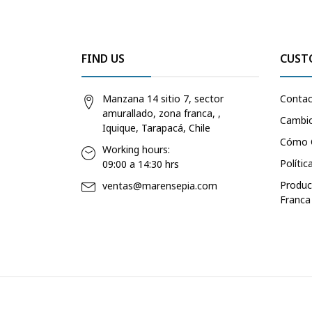
FIND US
CUST
Manzana 14 sitio 7, sector
Conta
amurallado, zona franca, ,
Cambio
Iquique, Tarapacá, Chile
Cómo 
Working hours:
Polític
09:00 a 14:30 hrs
Produc
ventas@marensepia.com
Franca