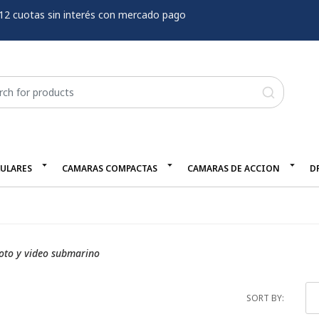
12 cuotas sin interés con mercado pago
LULARES
CAMARAS COMPACTAS
CAMARAS DE ACCION
D
foto y video submarino
SORT BY: