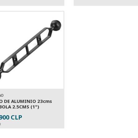
AO
O DE ALUMINIO 23cms
BOLA 2.5CMS (1")
.900 CLP
+
3