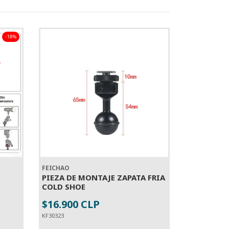
-18%
FEICHAO
PIEZA DE MONTAJE ZAPATA FRIA
COLD SHOE
$16.900 CLP
-
+
KF30323