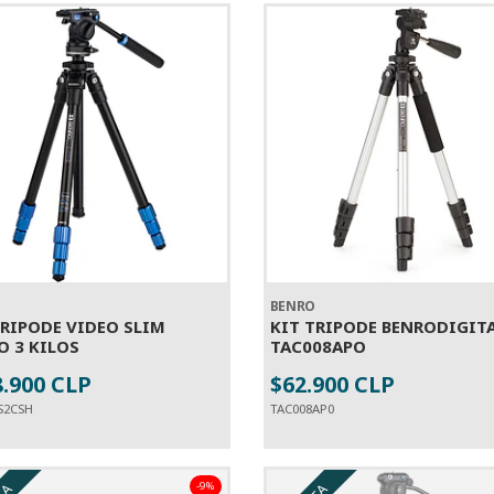
O
BENRO
TRIPODE VIDEO SLIM
KIT TRIPODE BENRODIGIT
O 3 KILOS
TAC008APO
8.900 CLP
$62.900 CLP
+
-
+
S2CSH
TAC008AP0
-9%