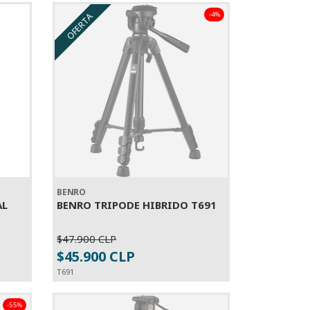
-4%
OFERTA
BENRO
AL
BENRO TRIPODE HIBRIDO T691
$47.900 CLP
SOLD OUT
$45.900 CLP
T691
-55%