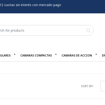
12 cuotas sin interés con mercado pago
LULARES
CAMARAS COMPACTAS
CAMARAS DE ACCION
D
SORT BY: