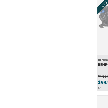
OFER
BENR
BENR
$109.
$99
S4