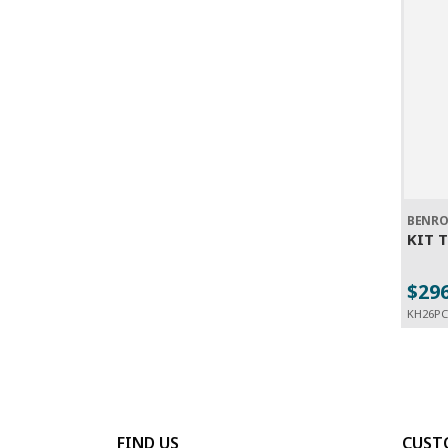
BENR
KIT 
$29
KH26PC
FIND US
CUST