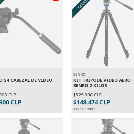
TA
OFERTA
O
BENRO
O S4 CABEZAL DE VIDEO
KIT TRÍPODE VIDEO AERO
BENRO 2 KILOS
900 CLP
$329.900 CLP
SOLD OUT
SOLD OUT
.900 CLP
$148.474 CLP
A1573FS2PRO