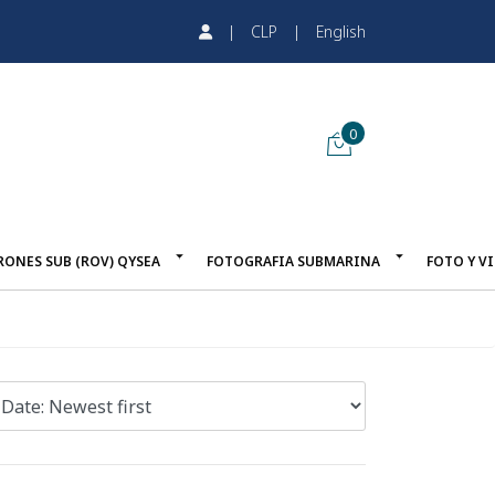
|
CLP
|
English
0
RONES SUB (ROV) QYSEA
FOTOGRAFIA SUBMARINA
FOTO Y V