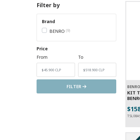
Filter by
Brand
9
BENRO
Price
From
To
FILTER
BENR
KIT 
BENR
$15
-
TSL08A