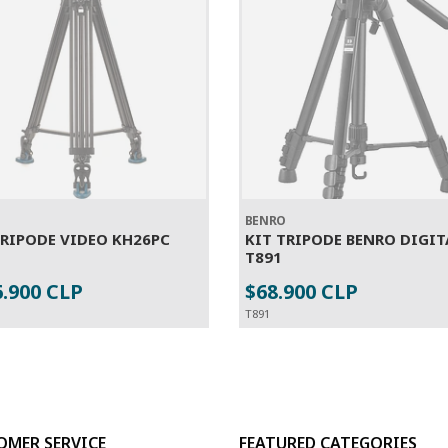
O
BENRO
TRIPODE VIDEO KH26PC
KIT TRIPODE BENRO DIGIT
T891
6.900 CLP
$68.900 CLP
SOLD OUT
SOLD OUT
T891
OMER SERVICE
FEATURED CATEGORIES