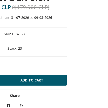
 CLP
($179.900 CLP)
id from
31-07-2026
to
09-08-2026
SKU:
DLW02A
Stock:
23
Share