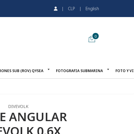
|
CLP
|
English
0
RONES SUB (ROV) QYSEA
FOTOGRAFIA SUBMARINA
FOTO Y V
DIVEVOLK
E ANGULAR
EVOLK 0.6X