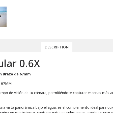
DESCRIPTION
lar 0.6X
on Brazo de 67mm
E 67MM
l campo de visión de tu cámara, permitiéndote capturar escenas más 
er una vista panorámica bajo el agua, es el complemento ideal para 
marina en movimiento, capturar paisajes submarinos amplios y usar 