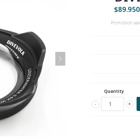
$89.950
Promotion val
Quantity
-
+