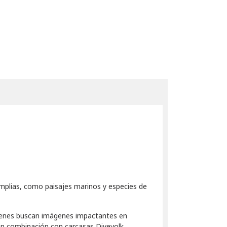
amplias, como paisajes marinos y especies de
quienes buscan imágenes impactantes en
en combinación con carcasas Divevolk.