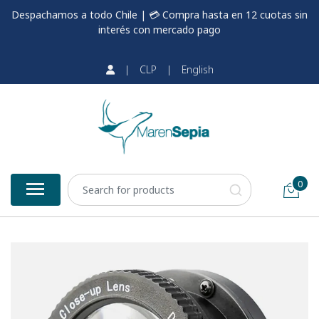
Despachamos a todo Chile | 💳 Compra hasta en 12 cuotas sin
interés con mercado pago
|
CLP
|
English
0