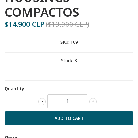
COMPACTOS
$14.900 CLP
($19.900 CLP)
SKU:
109
Stock:
3
Quantity
-
+
Share