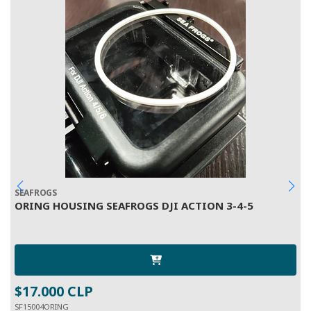
SEAFROGS
I
ORING HOUSING SEAFROGS DJI ACTION 3-4-5
P
I
$17.000 CLP
$
SF15004ORING