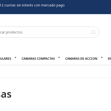
12 cuotas sin interés con mercado pago
LULARES
CAMARAS COMPACTAS
CAMARAS DE ACCION
D
sas