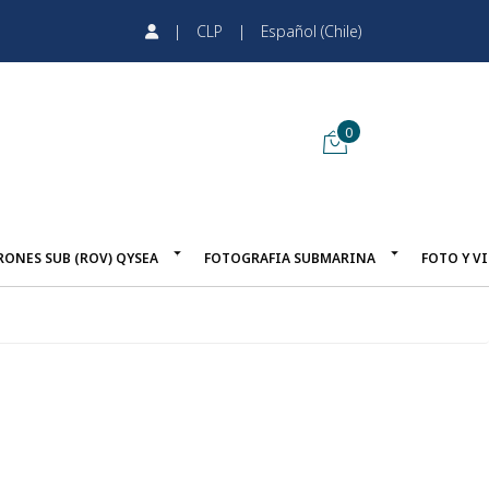
|
CLP
|
Español (Chile)
0
RONES SUB (ROV) QYSEA
FOTOGRAFIA SUBMARINA
FOTO Y V