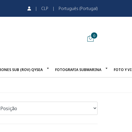
|
CLP
|
Português (Portugal)
0
RONES SUB (ROV) QYSEA
FOTOGRAFIA SUBMARINA
FOTO Y V