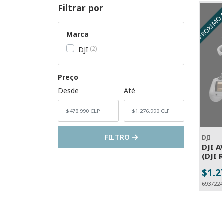
PROXIMO 
Filtrar por
Marca
2
DJI
Preço
Desde
Até
FILTRO
DJI
DJI 
(DJI 
$1.2
693722