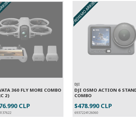
ARRIBO
PROXIMO ARRIBO
DJI
AVATA 360 FLY MORE COMBO
DJI OSMO ACTION 6 STAN
RC 2)
COMBO
76.990 CLP
$478.990 CLP
ESGOTADO
ESGOTADO
4137622
6937224126060