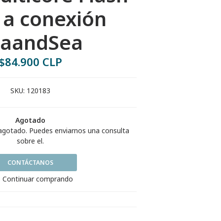
 a conexión
eaandSea
$84.900 CLP
SKU:
120183
Agotado
agotado. Puedes enviarnos una consulta
sobre el.
CONTÁCTANOS
 Continuar comprando