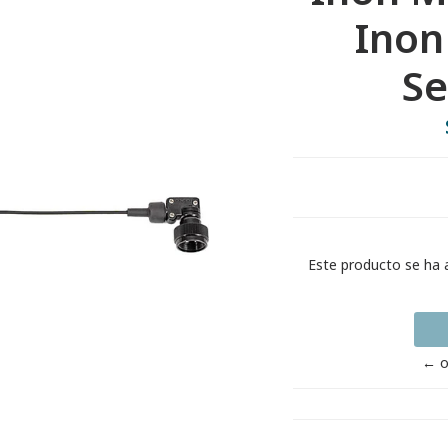
Inon
S
Este producto se ha 
← o