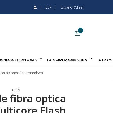
|
CLP
|
Español (Chile)
0
RONES SUB (ROV) QYSEA
FOTOGRAFIA SUBMARINA
FOTO Y V
 Inon a conexión SeaandSea
INON
e fibra optica
ulticore Flash