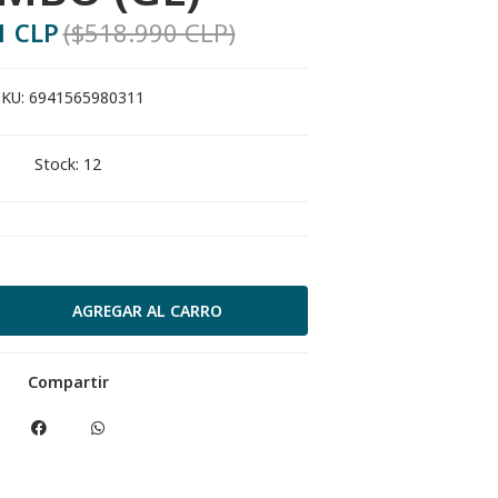
1 CLP
($518.990 CLP)
KU:
6941565980311
Stock:
12
Compartir