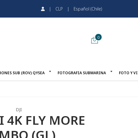
|
CLP
|
Español (Chile)
0
RONES SUB (ROV) QYSEA
FOTOGRAFIA SUBMARINA
FOTO Y V
DJI
I 4K FLY MORE
MBO (GL)