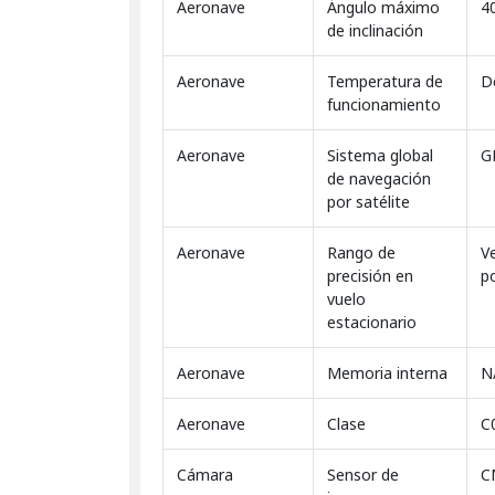
Aeronave
Ángulo máximo
4
de inclinación
Aeronave
Temperatura de
D
funcionamiento
Aeronave
Sistema global
G
de navegación
por satélite
Aeronave
Rango de
V
precisión en
p
vuelo
estacionario
Aeronave
Memoria interna
N
Aeronave
Clase
C
Cámara
Sensor de
C