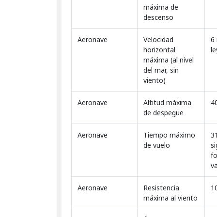
máxima de
descenso
Aeronave
Velocidad
6
horizontal
l
máxima (al nivel
del mar, sin
viento)
Aeronave
Altitud máxima
4
de despegue
Aeronave
Tiempo máximo
3
de vuelo
s
fo
va
Aeronave
Resistencia
10
máxima al viento