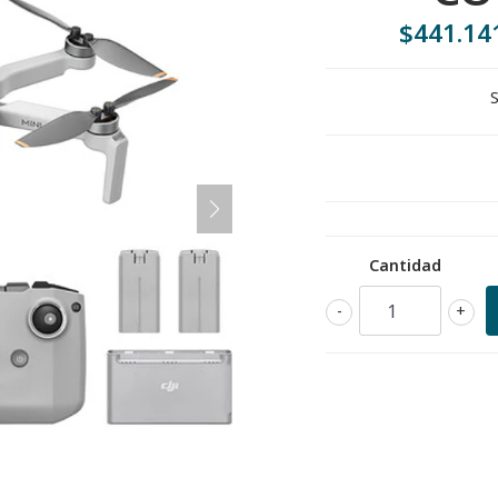
$441.14
S
Cantidad
-
+