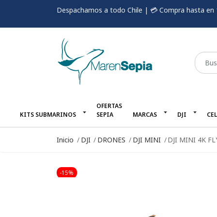
Despachamos a todo Chile | 💳 Compra hasta en 
OFERTAS
KITS SUBMARINOS
SEPIA
MARCAS
DJI
CE
Inicio
DJI
DRONES
DJI MINI
DJI MINI 4K F
-15%