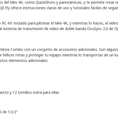
es del Mini 4K, como QuickShots y panorámicas, y te permite crear 
DJI Fly ofrece instrucciones claras de uso y tutoriales fáciles de seguir
RC-N1 incluido para pilotear el Mini 4K, y mientras lo haces, el video
as al sistema de transmisión de video de doble banda OcuSync 2.0 de D
Fly More Combo con un conjunto de accesorios adicionales. Son algun
r hélices rotas y proteger tu equipo mientras lo transportas de un l
estos elementos adicionales:
esto y 12 tornillos extra para ellas
S de 1/2.3"