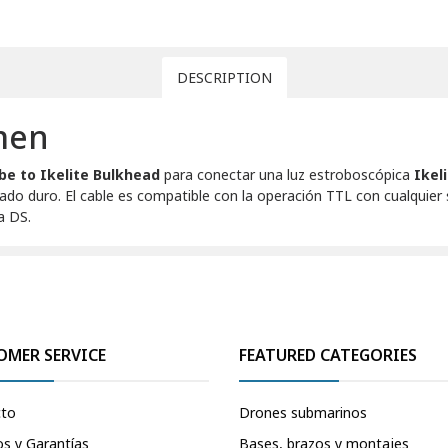
DESCRIPTION
men
obe to Ikelite Bulkhead
para conectar una luz estroboscópica
Ikel
zado duro. El cable es compatible con la operación TTL con cualqui
a DS.
OMER SERVICE
FEATURED CATEGORIES
cto
Drones submarinos
s y Garantías
Bases, brazos y montajes