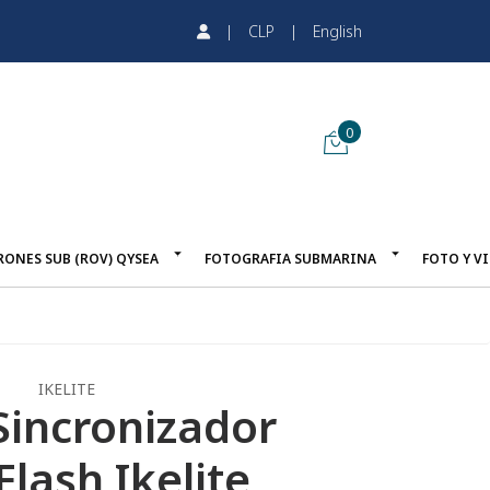
|
CLP
|
English
0
RONES SUB (ROV) QYSEA
FOTOGRAFIA SUBMARINA
FOTO Y V
IKELITE
Sincronizador
Flash Ikelite