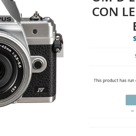
CON L
This product has run 
← 