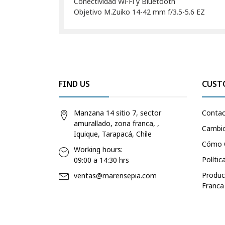
Conectividad Wi-Fi y Bluetooth
Objetivo M.Zuiko 14-42 mm f/3.5-5.6 EZ
FIND US
CUST
Manzana 14 sitio 7, sector
Conta
amurallado, zona franca, ,
Cambio
Iquique, Tarapacá, Chile
Cómo 
Working hours:
Polític
09:00 a 14:30 hrs
Produc
ventas@marensepia.com
Franca