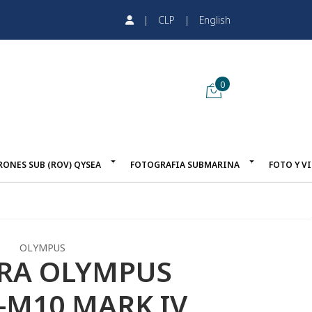
|
CLP
|
English
0
RONES SUB (ROV) QYSEA
FOTOGRAFIA SUBMARINA
FOTO Y V
OLYMPUS
RA OLYMPUS
-M10 MARK IV