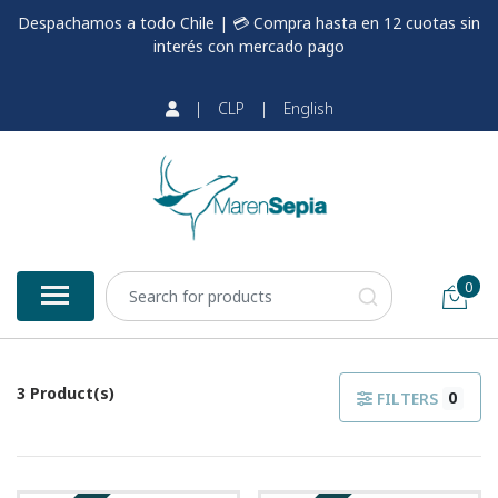
Despachamos a todo Chile | 💳 Compra hasta en 12 cuotas sin
interés con mercado pago
|
CLP
|
English
0
3 Product(s)
0
FILTERS