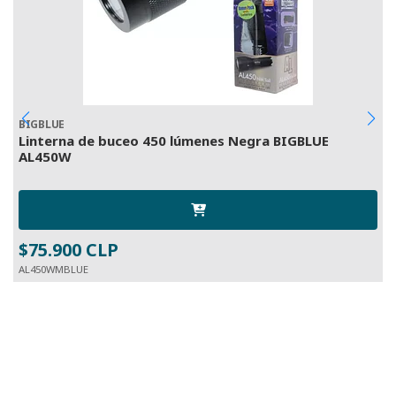
BIGBLUE
I
Linterna de buceo 450 lúmenes Negra BIGBLUE
C
AL450W
$75.900 CLP
AL450WMBLUE
6