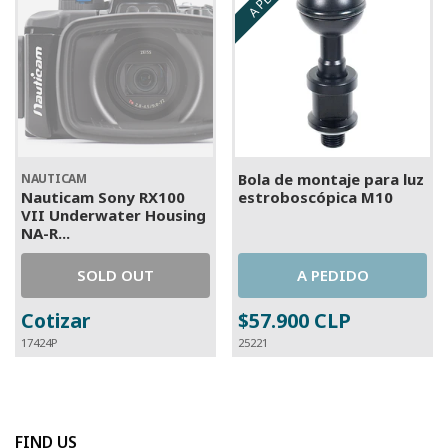
Bola de montaje para luz
NAUTICAM
Nauticam Sony RX100
estroboscópica M10
VII Underwater Housing
NA-R...
SOLD OUT
A PEDIDO
Cotizar
$57.900 CLP
17424P
25221
FIND US