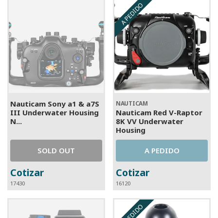
A PEDIDO
Nauticam Sony a1 & a7S
NAUTICAM
III Underwater Housing
Nauticam Red V-Raptor
N...
8K VV Underwater
Housing
SOLD OUT
A PEDIDO
Cotizar
Cotizar
17430
16120
A PEDIDO