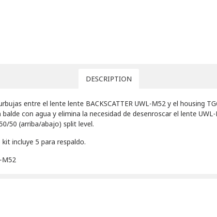
DESCRIPTION
burbujas entre el lente lente BACKSCATTER
UWL-M52
y el housing TG
n balde con agua y elimina la necesidad de desenroscar el lente UWL-
50 (arriba/abajo) split level.
kit incluye 5 para respaldo.
-M52
N