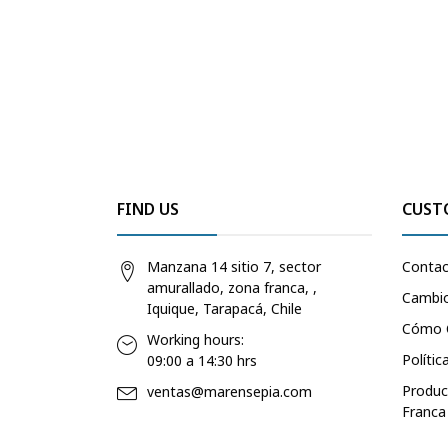
FIND US
CUST
Manzana 14 sitio 7, sector
Conta
amurallado, zona franca, ,
Cambio
Iquique, Tarapacá, Chile
Cómo 
Working hours:
Polític
09:00 a 14:30 hrs
Produc
ventas@marensepia.com
Franca