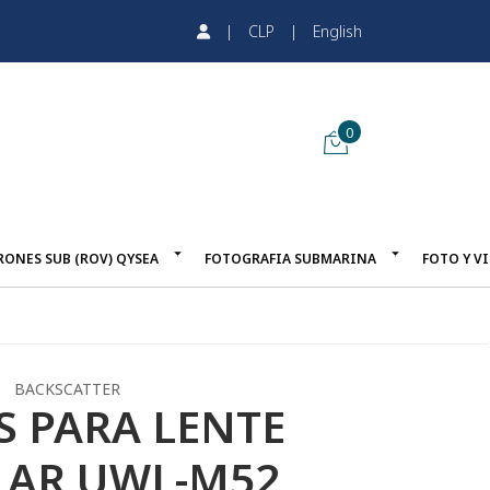
|
CLP
|
English
0
RONES SUB (ROV) QYSEA
FOTOGRAFIA SUBMARINA
FOTO Y V
BACKSCATTER
S PARA LENTE
AR UWL-M52