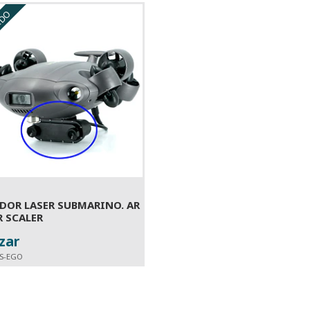
IDO
DOR LASER SUBMARINO. AR
R SCALER
zar
A PEDIDO
S-EGO