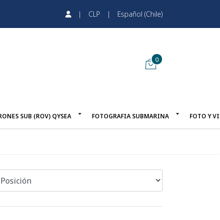
|
CLP
|
Español (Chile)
0
RONES SUB (ROV) QYSEA
FOTOGRAFIA SUBMARINA
FOTO Y V