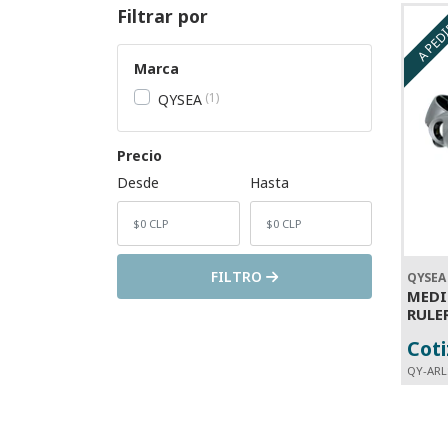
Filtrar por
A PED
Marca
1
QYSEA
Precio
Desde
Hasta
FILTRO
QYSEA
MEDI
RULE
Coti
QY-ARL