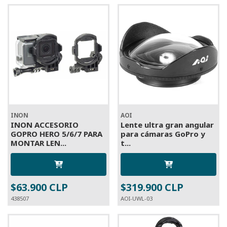
INON
AOI
INON ACCESORIO
Lente ultra gran angular
GOPRO HERO 5/6/7 PARA
para cámaras GoPro y
MONTAR LEN...
t...
$63.900 CLP
$319.900 CLP
438507
AOI-UWL-03