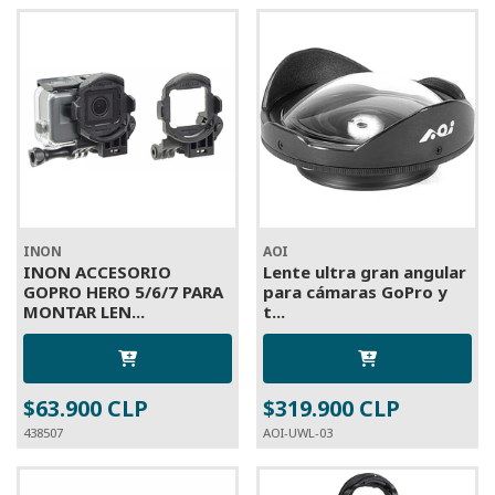
INON
AOI
INON ACCESORIO
Lente ultra gran angular
GOPRO HERO 5/6/7 PARA
para cámaras GoPro y
MONTAR LEN...
t...
$63.900 CLP
$319.900 CLP
438507
AOI-UWL-03