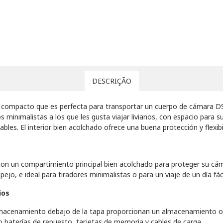
DESCRIÇÃO
y compacto que es perfecta para transportar un cuerpo de cámara D
os minimalistas a los que les gusta viajar livianos, con espacio para
ables. El interior bien acolchado ofrece una buena protección y flexi
n un compartimiento principal bien acolchado para proteger su cámar
ejo, e ideal para tiradores minimalistas o para un viaje de un día fác
ios
l almacenamiento debajo de la tapa proporcionan un almacenamiento o
baterías de repuesto, tarjetas de memoria y cables de carga.