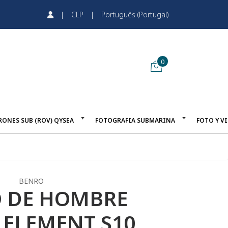
|
CLP
|
Português (Portugal)
0
RONES SUB (ROV) QYSEA
FOTOGRAFIA SUBMARINA
FOTO Y V
BENRO
 DE HOMBRE
 ELEMENT S10