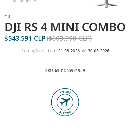
DJI
DJI RS 4 MINI COMBO
$543.591 CLP
($603.990 CLP)
Promoção válida de
01-08-2026
até
30-08-2026
SKU:
6941565991959