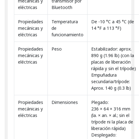
mecánicas y
transmisor por
eléctricas
Bluetooth
Propiedades
Temperatura
De -10 °C a 45 °C (de
mecánicas y
de
14 °F a 113 °F)
eléctricas
funcionamiento
Propiedades
Peso
Estabilizador: aprox.
mecánicas y
890 g (1.96 lb) (con la
eléctricas
placas de liberación
rápida y sin el trípode)
Empuñadura
secundaria/trípode:
Aprox. 140 g (0.3 lb)
Propiedades
Dimensiones
Plegado:
mecánicas y
236 × 64 × 316 mm
eléctricas
(la. × an. × al.; sin el
trípode ni la placa de
liberación rápida)
Desplegado: