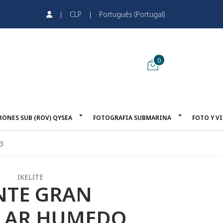
|
CLP
|
Português (Portugal)
0
RONES SUB (ROV) QYSEA
FOTOGRAFIA SUBMARINA
FOTO Y V
3
IKELITE
NTE GRAN
LAR HUMEDO