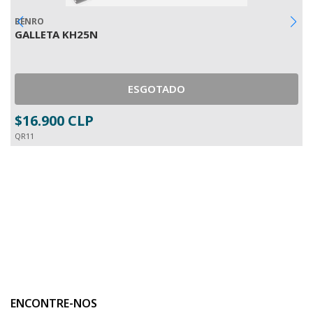
BENRO
I
GALLETA KH25N
P
I
ESGOTADO
$16.900 CLP
$
QR11
4
ENCONTRE-NOS