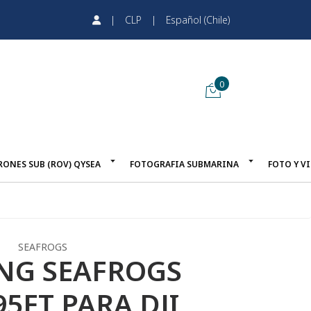
|
CLP
|
Español (Chile)
0
RONES SUB (ROV) QYSEA
FOTOGRAFIA SUBMARINA
FOTO Y V
SEAFROGS
NG SEAFROGS
5FT PARA DJI