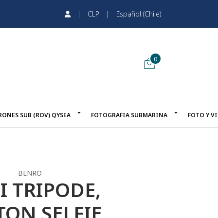
|
CLP
|
Español (Chile)
0
RONES SUB (ROV) QYSEA
FOTOGRAFIA SUBMARINA
FOTO Y V
BENRO
I TRIPODE,
TON SELFIE