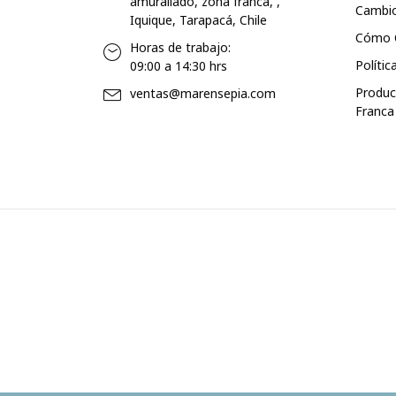
amurallado, zona franca, ,
Cambio
Iquique, Tarapacá, Chile
Cómo 
Horas de trabajo:
Polític
09:00 a 14:30 hrs
Produc
ventas@marensepia.com
Franca