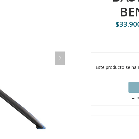
BE
$33.90
Este producto se ha 
← o