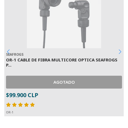
SEAFROGS
S
OR-1 CABLE DE FIBRA MULTICORE OPTICA SEAFROGS
O
P...
S
AGOTADO
$99.900 CLP
O
OR-1