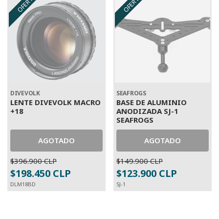
OFERTA
OFERTA
DIVEVOLK
SEAFROGS
LENTE DIVEVOLK MACRO
BASE DE ALUMINIO
+18
ANODIZADA SJ-1
SEAFROGS
AGOTADO
AGOTADO
$396.900 CLP
$149.900 CLP
$198.450 CLP
$123.900 CLP
DLM18BD
SJ-1