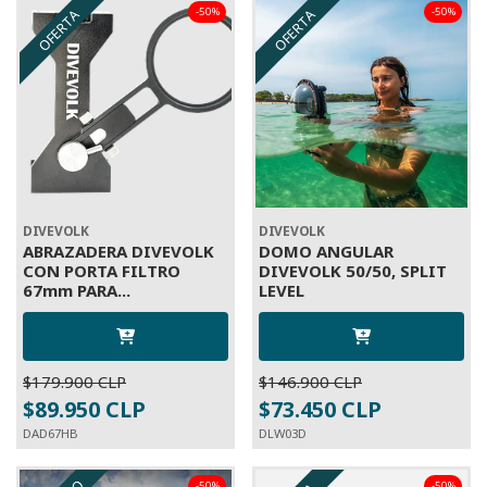
-50%
-50%
OFERTA
OFERTA
DIVEVOLK
DIVEVOLK
ABRAZADERA DIVEVOLK
DOMO ANGULAR
CON PORTA FILTRO
DIVEVOLK 50/50, SPLIT
67mm PARA...
LEVEL
$179.900 CLP
$146.900 CLP
$89.950 CLP
$73.450 CLP
DAD67HB
DLW03D
-50%
-50%