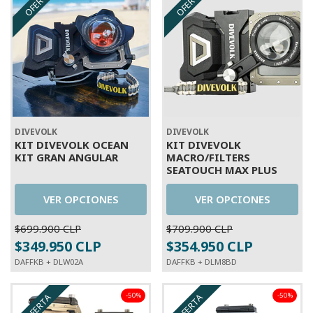
OFERTA
OFERTA
DIVEVOLK
DIVEVOLK
KIT DIVEVOLK OCEAN
KIT DIVEVOLK
KIT GRAN ANGULAR
MACRO/FILTERS
SEATOUCH MAX PLUS
VER OPCIONES
VER OPCIONES
$699.900 CLP
$709.900 CLP
$349.950 CLP
$354.950 CLP
DAFFKB + DLW02A
DAFFKB + DLM8BD
-50%
-50%
OFERTA
OFERTA