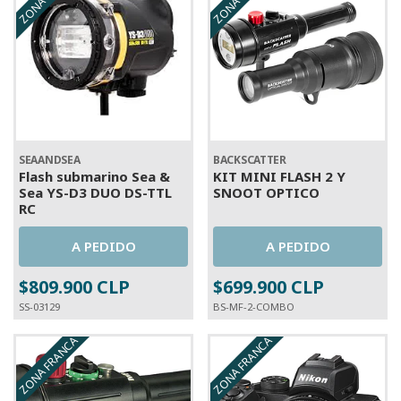
SEAANDSEA
BACKSCATTER
Flash submarino Sea &
KIT MINI FLASH 2 Y
Sea YS-D3 DUO DS-TTL
SNOOT OPTICO
RC
A PEDIDO
A PEDIDO
$809.900 CLP
$699.900 CLP
SS-03129
BS-MF-2-COMBO
ZONA FRANCA
ZONA FRANCA
A PEDIDO
A PEDIDO