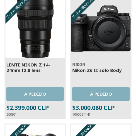
ZONA FRANCA
ZONA FRANCA
A PEDIDO
A PEDIDO
LENTE NIKON Z 14-
NIKON
24mm f2.8 lens
Nikon Z6 II solo Body
A PEDIDO
A PEDIDO
$2.399.000 CLP
$3.000.080 CLP
20097
1000031141
ZONA FRANCA
ZONA FRANCA
A PEDIDO
A PEDIDO