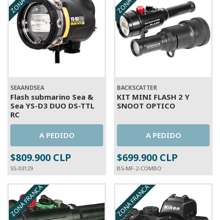
SEAANDSEA
BACKSCATTER
Flash submarino Sea &
KIT MINI FLASH 2 Y
Sea YS-D3 DUO DS-TTL
SNOOT OPTICO
RC
A PEDIDO
A PEDIDO
$809.900 CLP
$699.900 CLP
SS-03129
BS-MF-2-COMBO
ZONA FRANCA
ZONA FRANCA
A PEDIDO
A PEDIDO