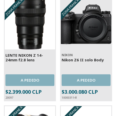
ZONA FRANCA
ZONA FRANCA
A PEDIDO
A PEDIDO
LENTE NIKON Z 14-
NIKON
24mm f2.8 lens
Nikon Z6 II solo Body
A PEDIDO
A PEDIDO
$2.399.000 CLP
$3.000.080 CLP
20097
1000031141
ZONA FRANCA
ZONA FRANCA
A PEDIDO
A PEDIDO