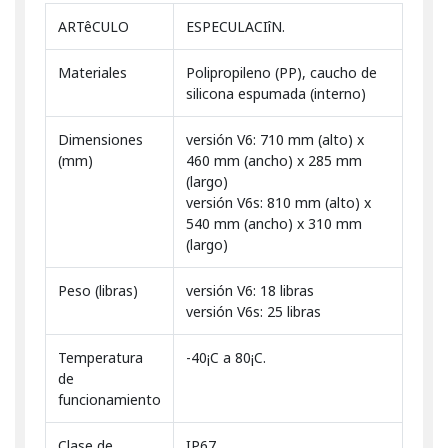
ARTêCULO
ESPECULACIîN.
Materiales
Polipropileno (PP), caucho de
silicona espumada (interno)
Dimensiones
versión V6: 710 mm (alto) x
(mm)
460 mm (ancho) x 285 mm
(largo)
versión V6s: 810 mm (alto) x
540 mm (ancho) x 310 mm
(largo)
Peso (libras)
versión V6: 18 libras
versión V6s: 25 libras
Temperatura
-40¡C a 80¡C.
de
funcionamiento
Clase de
IP67