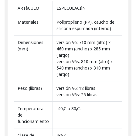
ARTêCULO
ESPECULACIîN.
Materiales
Polipropileno (PP), caucho de
silicona espumada (interno)
Dimensiones
versión V6: 710 mm (alto) x
(mm)
460 mm (ancho) x 285 mm
(largo)
versión V6s: 810 mm (alto) x
540 mm (ancho) x 310 mm
(largo)
Peso (libras)
versión V6: 18 libras
versión V6s: 25 libras
Temperatura
-40¡C a 80¡C.
de
funcionamiento
Clase de
IP67