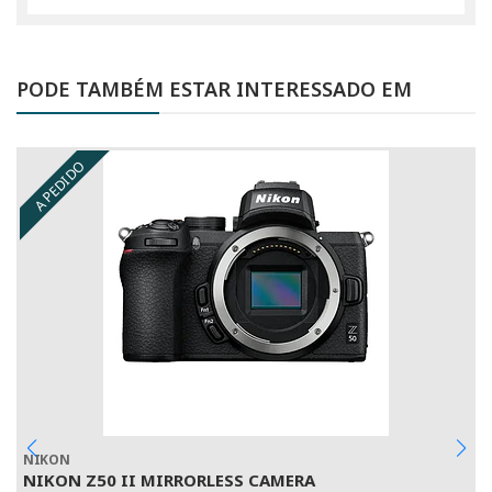
PODE TAMBÉM ESTAR INTERESSADO EM
A PEDIDO
NIKON
N
NIKON Z50 II MIRRORLESS CAMERA
C