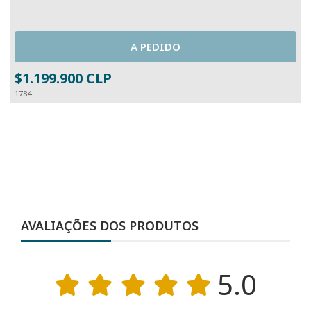
A PEDIDO
$1.199.900 CLP
1784
1
AVALIAÇÕES DOS PRODUTOS
5.0