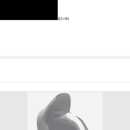
&t=8s
N