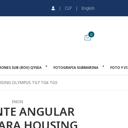
|
CLP
|
English
0
RONES SUB (ROV) QYSEA
FOTOGRAFIA SUBMARINA
FOTO Y V
USING OLYMPUS TG7 TG6 TG5
INON
ENTE ANGULAR
ARA HOUSING