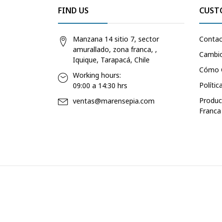
FIND US
CUST
Manzana 14 sitio 7, sector
Conta
amurallado, zona franca, ,
Cambio
Iquique, Tarapacá, Chile
Cómo 
Working hours:
Polític
09:00 a 14:30 hrs
Produc
ventas@marensepia.com
Franca