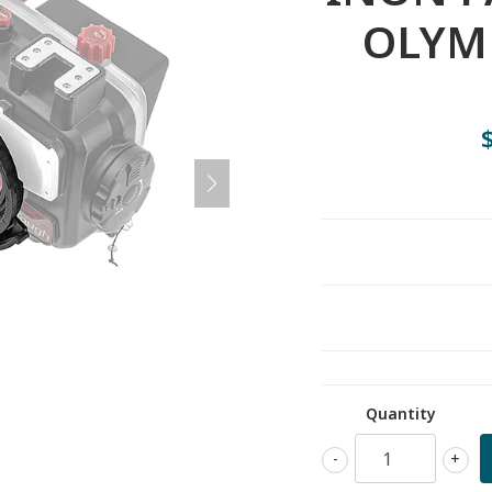
OLYM
Quantity
-
+