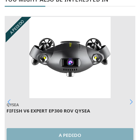
A PEDIDO
QYSEA
B
FIFISH V6 EXPERT EP300 ROV QYSEA
K
A PEDIDO