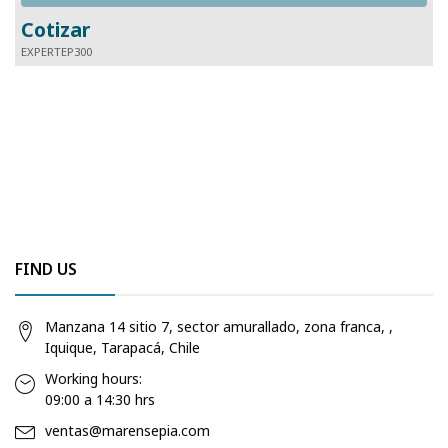
Cotizar
EXPERTEP300
T
FIND US
Manzana 14 sitio 7, sector amurallado, zona franca, ,
Iquique, Tarapacá, Chile
Working hours:
09:00 a 14:30 hrs
ventas@marensepia.com